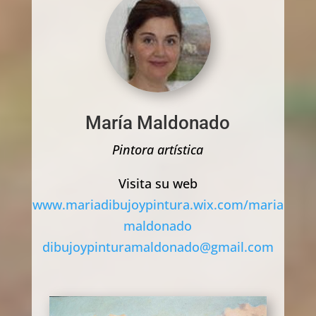
María Maldonado
Pintora artística
Visita su web
www.mariadibujoypintura.wix.com/maria
maldonado
dibujoypinturamaldonado@gmail.com